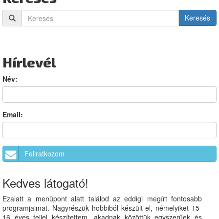
Keresés
Hírlevél
Név:
Email:
Feliratkozom
Kedves látogató!
Ezalatt a menüpont alatt találod az eddigi megírt fontosabb
programjaimat. Nagyrészük hobbiból készült el, némelyiket 15-
16 éves fejjel készítettem, akadnak közöttük egyszerűek és