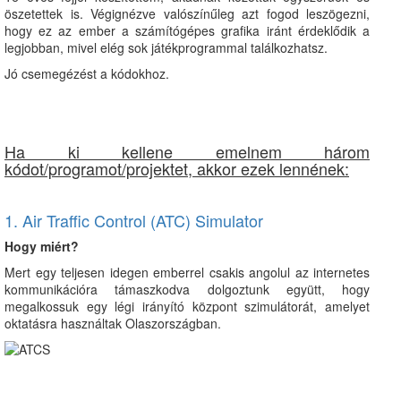
öszetettek is. Végignézve valószínűleg azt fogod leszögezni,
hogy ez az ember a számítógépes grafika iránt érdeklődik a
legjobban, mivel elég sok játékprogrammal találkozhatsz.
Jó csemegézést a kódokhoz.
Ha ki kellene emelnem három
kódot/programot/projektet, akkor ezek lennének:
1. Air Traffic Control (ATC) Simulator
Hogy miért?
Mert egy teljesen idegen emberrel csakis angolul az internetes
kommunikációra támaszkodva dolgoztunk együtt, hogy
megalkossuk egy légi irányító központ szimulátorát, amelyet
oktatásra használtak Olaszországban.