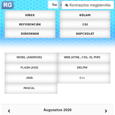
hu
en
Kontrasztos megjelenítés
HÍREK
RÓLAM
REFERENCIÁK
CGI
DIÁKOKNAK
KAPCSOLAT
MOBIL (ANDROID)
WEB (HTML, CSS, JS, PHP)
FLASH (AS3)
DELPHI
JAVA
C++
PASCAL
Augusztus 2026