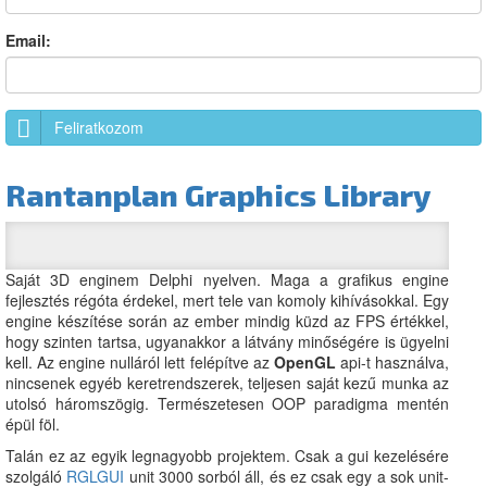
Email:
Feliratkozom
Rantanplan Graphics Library
Saját 3D enginem Delphi nyelven. Maga a grafikus engine
fejlesztés régóta érdekel, mert tele van komoly kihívásokkal. Egy
engine készítése során az ember mindig küzd az FPS értékkel,
hogy szinten tartsa, ugyanakkor a látvány minőségére is ügyelni
kell. Az engine nulláról lett felépítve az
OpenGL
api-t használva,
nincsenek egyéb keretrendszerek, teljesen saját kezű munka az
utolsó háromszögig. Természetesen OOP paradigma mentén
épül föl.
Talán ez az egyik legnagyobb projektem. Csak a gui kezelésére
szolgáló
RGLGUI
unit 3000 sorból áll, és ez csak egy a sok unit-