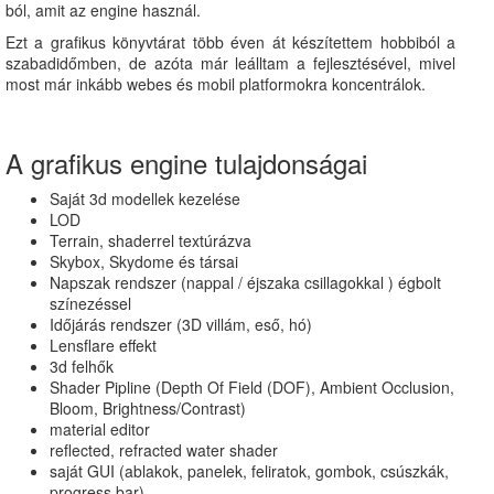
ból, amit az engine használ.
Ezt a grafikus könyvtárat több éven át készítettem hobbiból a
szabadidőmben, de azóta már leálltam a fejlesztésével, mivel
most már inkább webes és mobil platformokra koncentrálok.
A grafikus engine tulajdonságai
Saját 3d modellek kezelése
LOD
Terrain, shaderrel textúrázva
Skybox, Skydome és társai
Napszak rendszer (nappal / éjszaka csillagokkal ) égbolt
színezéssel
Időjárás rendszer (3D villám, eső, hó)
Lensflare effekt
3d felhők
Shader Pipline (Depth Of Field (DOF), Ambient Occlusion,
Bloom, Brightness/Contrast)
material editor
reflected, refracted water shader
saját GUI (ablakok, panelek, feliratok, gombok, csúszkák,
progress bar)