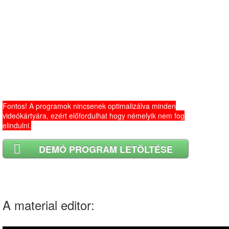
Fontos! A programok nincsenek optimalizálva minden
videókártyára, ezért előfordulhat hogy némelyik nem fog
elindulni.
DEMÓ PROGRAM LETÖLTÉSE
A material editor: