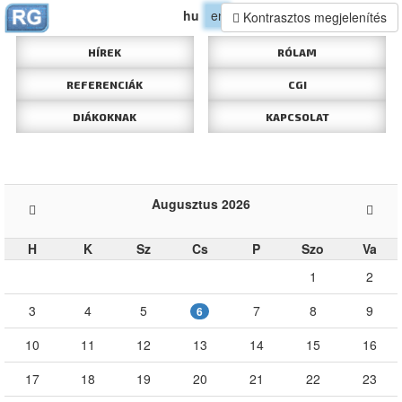
hu
en
Kontrasztos megjelenítés
HÍREK
RÓLAM
REFERENCIÁK
CGI
DIÁKOKNAK
KAPCSOLAT
Augusztus 2026
H
K
Sz
Cs
P
Szo
Va
1
2
3
4
5
7
8
9
6
10
11
12
13
14
15
16
17
18
19
20
21
22
23